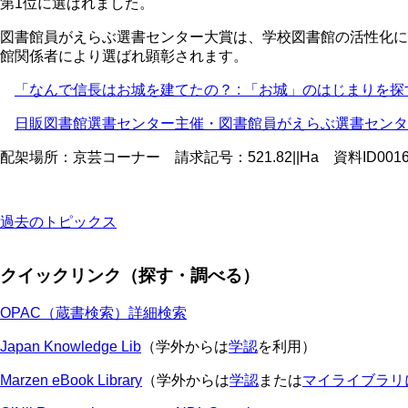
第1位に選ばれました。
図書館員がえらぶ選書センター大賞は、学校図書館の活性化に
館関係者により選ばれ顕彰されます。
「なんで信長はお城を建てたの？
:
「お城」のはじまりを探
日販図書館選書センター主催・図書館員がえらぶ選書センタ
配架場所：京芸コーナー 請求記号：
521.82||Ha
資料
ID001
過去のトピックス
クイックリンク（探す・調べる）
OPAC（蔵書検索）詳細検索
Japan Knowledge Lib
（学外からは
学認
を利用）
Marzen eBook Library
（学外からは
学認
または
マイライブラリ