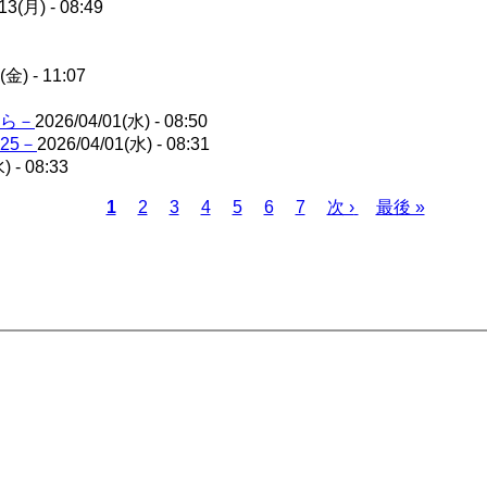
13(月) - 08:49
(金) - 11:07
ら－
2026/04/01(水) - 08:50
25－
2026/04/01(水) - 08:31
) - 08:33
Page
Page
Page
Page
Page
Page
カ
1
2
3
4
5
6
7
次
次 ›
最
最後 »
レ
ペ
終
ン
ー
ペ
ト
ジ
ー
ペ
ジ
ー
ジ