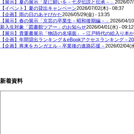
【展示】夏の展示「星に願いを－七夕伝説と伝承－」
2026/07/
【イベント】夏の貸出キャンペーン
2026/07/02(木) - 08:37
【企画】雨の日のあそびかた
2026/05/29(金) - 13:35
【展示】春の展示「京芸の卒業生－昭和後期編－」
2026/04/10
新入生対象「図書館ツアー」のお知らせ
2026/04/01(水) - 09:12
【展示】貴重書展示「物語の名場面」－江戸時代の絵入り本か
【企画】年間貸出ランキング＆eBookアクセスランキング－20
【企画】将来をカンガエル－卒業後の進路応援－
2026/02/04(水
ペ
ー
ジ
新着資料
送
り