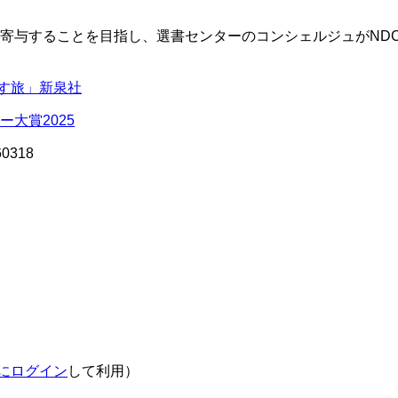
寄与することを目指し、選書センターのコンシェルジュがNDC
す旅」新泉社
ー大賞
2025
60318
にログイン
して利用）