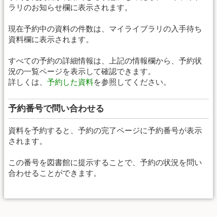
ラリのお知らせ欄に表示されます。
現在予約中の資料の件数は、マイライブラリの入手待ち
資料欄に表示されます。
すべての予約の詳細情報は、上記の情報欄から、予約状
況の一覧ページを表示して確認できます。
詳しくは、
予約した資料
を参照してください。
予約番号で問い合わせる
資料を予約すると、予約の完了ページに予約番号が表示
されます。
この番号を図書館に提示することで、予約の状況を問い
合わせることができます。