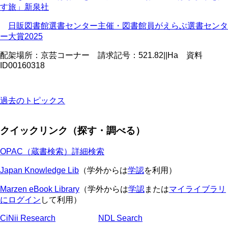
す旅」新泉社
日販図書館選書センター主催・図書館員がえらぶ選書センタ
ー大賞
2025
配架場所：京芸コーナー 請求記号：
521.82||Ha
資料
ID00160318
過去のトピックス
クイックリンク（探す・調べる）
OPAC（蔵書検索）詳細検索
Japan Knowledge Lib
（学外からは
学認
を利用）
Marzen eBook Library
（学外からは
学認
または
マイライブラリ
にログイン
して利用）
CiNii Research
NDL Search