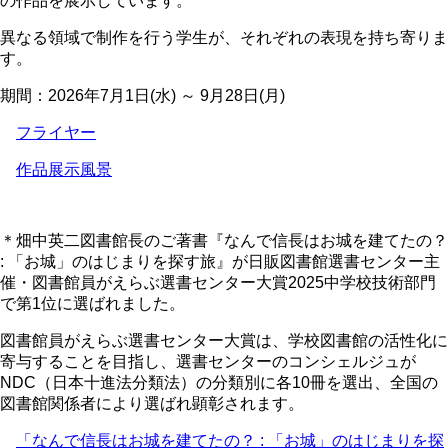
の作品を展示しています。
異なる領域で制作を行う学生が、それぞれの表現を持ち寄りま
す。
期間：2026年7月1日(水) ～ 9月28日(月)
フライヤー
作品展示風景
＊畑中英二図書館長のご著書『なんで信長はお城を建てたの？
: 「お城」のはじまりを探す旅』が日販図書館選書センター主
催・図書館員がえらぶ選書センター大賞2025中学校技術部門
で第1位に選ばれました。
図書館員がえらぶ選書センター大賞は、学校図書館の活性化に
寄与することを目指し、選書センターのコンシェルジュが
NDC（日本十進法分類法）の分類別に各10冊を選出、全国の
図書館関係者により選ばれ顕彰されます。
「なんで信長はお城を建てたの？
:
「お城」のはじまりを探