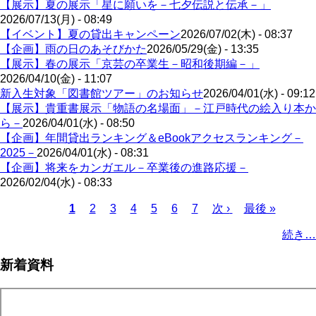
【展示】夏の展示「星に願いを－七夕伝説と伝承－」
2026/07/13(月) - 08:49
【イベント】夏の貸出キャンペーン
2026/07/02(木) - 08:37
【企画】雨の日のあそびかた
2026/05/29(金) - 13:35
【展示】春の展示「京芸の卒業生－昭和後期編－」
2026/04/10(金) - 11:07
新入生対象「図書館ツアー」のお知らせ
2026/04/01(水) - 09:12
【展示】貴重書展示「物語の名場面」－江戸時代の絵入り本か
ら－
2026/04/01(水) - 08:50
【企画】年間貸出ランキング＆eBookアクセスランキング－
2025－
2026/04/01(水) - 08:31
【企画】将来をカンガエル－卒業後の進路応援－
2026/02/04(水) - 08:33
Page
Page
Page
Page
Page
Page
カ
1
2
3
4
5
6
7
次
次 ›
最
最後 »
レ
ペ
終
ペ
続き…
ン
ー
ペ
ー
ト
ジ
ー
ジ
新着資料
ペ
ジ
送
ー
り
ジ