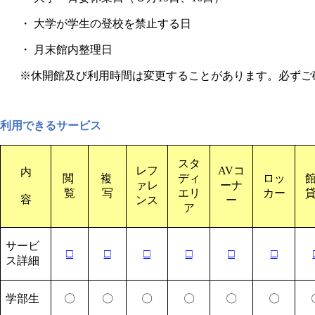
・ 大学が学生の登校を禁止する日
・ 月末館内整理日
※休開館及び利用時間は変更することがあります。必ずご
利用できるサービス
スタ
レフ
AV
コ
内
閲
複
ディ
ロッ
ァレ
ーナ
覧
写
エリ
カー
容
ンス
ー
ア
サービ
□
□
□
□
□
□
ス詳細
学部生
〇
〇
〇
〇
〇
〇