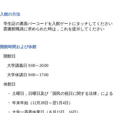
入館の方法
学生証の裏面バーコードを入館ゲートにタッチしてください
図書館職員に求められた時は，これを提示してください
開館時間および休館
開館日
大学講義日
9:00
～
20:00
大学休講日
9:00
～
17:00
休館日
・ 土曜日，日曜日及び「国民の祝日に関する法律」によ
・ 年末年始（
12
月
28
日～翌
1
月
4
日）
・ 大学一斉委休業日（８月15日、16日）