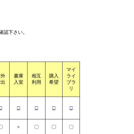
確認下さい。
マイ
館外
書庫
相互
購入
ライ
貸出
入室
利用
希望
ブラ
リ
□
□
□
□
□
〇
×
〇
〇
〇