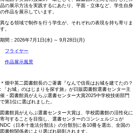
品の展示方法を実践するにあたり、平面・立体など、学生自身
の作品を展示しています。
異なる領域で制作を行う学生が、それぞれの表現を持ち寄りま
す。
期間：2026年7月1日(水) ～ 9月28日(月)
フライヤー
作品展示風景
＊畑中英二図書館長のご著書『なんで信長はお城を建てたの？
: 「お城」のはじまりを探す旅』が日販図書館選書センター主
催・図書館員がえらぶ選書センター大賞2025中学校技術部門
で第1位に選ばれました。
図書館員がえらぶ選書センター大賞は、学校図書館の活性化に
寄与することを目指し、選書センターのコンシェルジュが
NDC（日本十進法分類法）の分類別に各10冊を選出、全国の
図書館関係者により選ばれ顕彰されます。