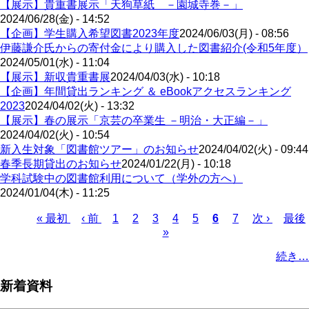
【展示】貴重書展示「天狗草紙 －園城寺巻－」
2024/06/28(金) - 14:52
【企画】学生購入希望図書2023年度
2024/06/03(月) - 08:56
伊藤謙介氏からの寄付金により購入した図書紹介(令和5年度）
2024/05/01(水) - 11:04
【展示】新収貴重書展
2024/04/03(水) - 10:18
【企画】年間貸出ランキング ＆ eBookアクセスランキング
2023
2024/04/02(火) - 13:32
【展示】春の展示「京芸の卒業生 －明治・大正編－」
2024/04/02(火) - 10:54
新入生対象「図書館ツアー」のお知らせ
2024/04/02(火) - 09:44
春季長期貸出のお知らせ
2024/01/22(月) - 10:18
学科試験中の図書館利用について（学外の方へ）
2024/01/04(木) - 11:25
Page
Page
Page
Page
Page
Page
先
« 最初
前
‹ 前
1
2
3
4
5
カ
6
7
次
次 ›
最
最後
»
頭
ペ
レ
ペ
終
ペ
ペ
ー
ン
ー
ペ
ー
続き…
ー
ジ
ト
ジ
ー
ジ
ジ
ペ
ジ
送
新着資料
ー
り
ジ