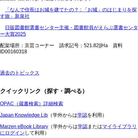
「なんで信長はお城を建てたの？
:
「お城」のはじまりを探
す旅」新泉社
日販図書館選書センター主催・図書館員がえらぶ選書センタ
ー大賞
2025
配架場所：京芸コーナー 請求記号：
521.82||Ha
資料
ID00160318
過去のトピックス
クイックリンク（探す・調べる）
OPAC（蔵書検索）詳細検索
Japan Knowledge Lib
（学外からは
学認
を利用）
Marzen eBook Library
（学外からは
学認
または
マイライブラリ
にログイン
して利用）