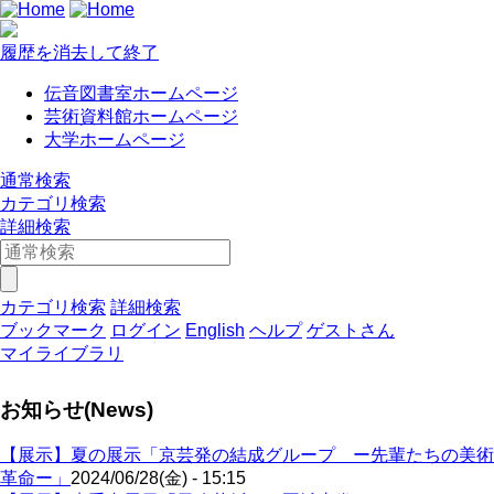
履歴を消去して終了
伝音図書室ホームページ
芸術資料館ホームページ
大学ホームページ
通常検索
カテゴリ検索
詳細検索
カテゴリ検索
詳細検索
ブックマーク
ログイン
English
ヘルプ
ゲストさん
マイライブラリ
お知らせ(News)
【展示】夏の展示「京芸発の結成グループ ー先輩たちの美術
革命ー」
2024/06/28(金) - 15:15