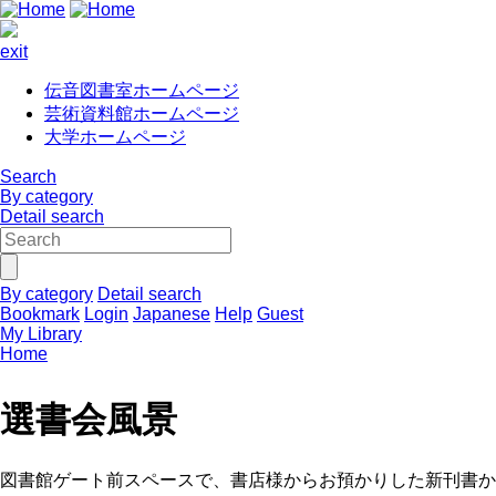
exit
伝音図書室ホームページ
芸術資料館ホームページ
大学ホームページ
Search
By category
Detail search
By category
Detail search
Bookmark
Login
Japanese
Help
Guest
My Library
Home
選書会風景
図書館ゲート前スペースで、書店様からお預かりした新刊書か